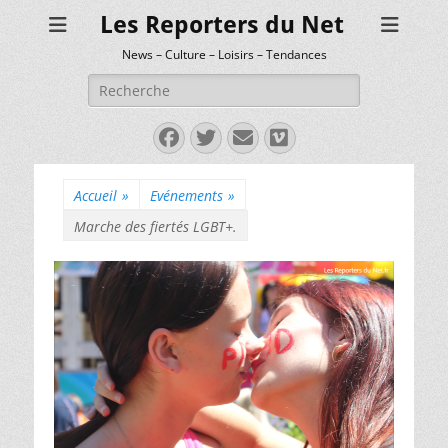
Les Reporters du Net
News – Culture – Loisirs – Tendances
Rechercher :
Facebook
Twitter
E-
Vimeo
mail
Accueil
»
Evénements
»
Marche des fiertés LGBT+.