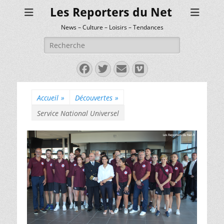
Les Reporters du Net
News – Culture – Loisirs – Tendances
Rechercher :
Facebook
Twitter
E-
Vimeo
mail
Accueil
»
Découvertes
»
Service National Universel