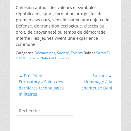
Cohésion autour des valeurs et symboles
républicains, sport, formation aux gestes de
premiers secours, sensibilisation aux enjeux de
Défense, de transition écologique, d’accès au
droit, de citoyenneté ou temps de démocratie
interne : les jeunes vivent une expérience
commune.
Catégories
Découvertes
,
Société
,
Talents
Balises
Sarah EL
HAÏRY
,
Service National Universel
Navigation
← Précédent
Suivant →
Article
Article
Eurosatory – Salon des
Hommage à la
de
précédent :
suivant :
dernières technologies
chanteuse Dani
l’article
militaires
Rechercher :