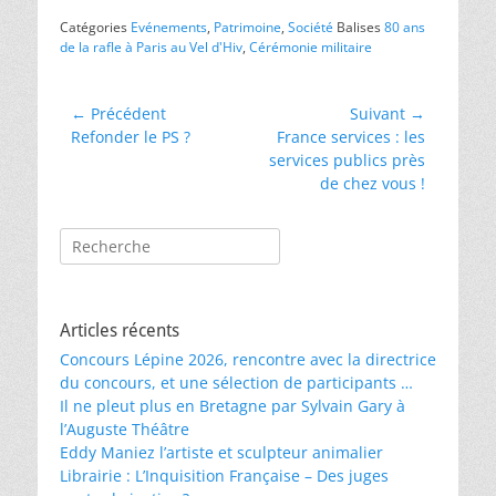
Catégories
Evénements
,
Patrimoine
,
Société
Balises
80 ans
de la rafle à Paris au Vel d'Hiv
,
Cérémonie militaire
Navigation
← Précédent
Suivant →
Article
Article
Refonder le PS ?
France services : les
de
précédent :
suivant :
services publics près
l’article
de chez vous !
Rechercher :
Articles récents
Concours Lépine 2026, rencontre avec la directrice
du concours, et une sélection de participants …
Il ne pleut plus en Bretagne par Sylvain Gary à
l’Auguste Théâtre
Eddy Maniez l’artiste et sculpteur animalier
Librairie : L’Inquisition Française – Des juges