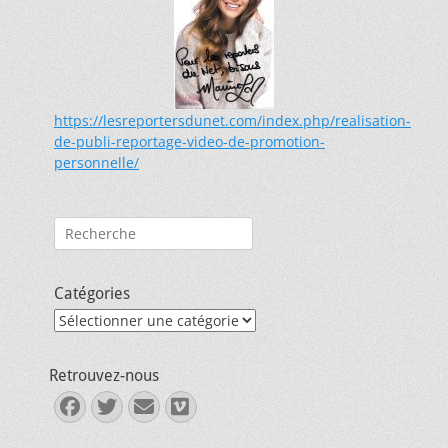
https://lesreportersdunet.com/index.php/realisation-
de-publi-reportage-video-de-promotion-
personnelle/
Rechercher :
Catégories
Catégories
Retrouvez-nous
Facebook
Twitter
E-
Vimeo
mail