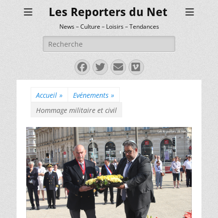
Les Reporters du Net
News – Culture – Loisirs – Tendances
Rechercher :
Facebook
Twitter
E-
Vimeo
mail
Accueil
»
Evénements
»
Hommage militaire et civil