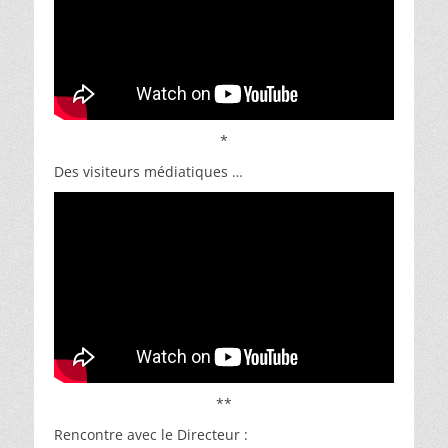
*
Des visiteurs médiatiques …
**
Rencontre avec le Directeur :