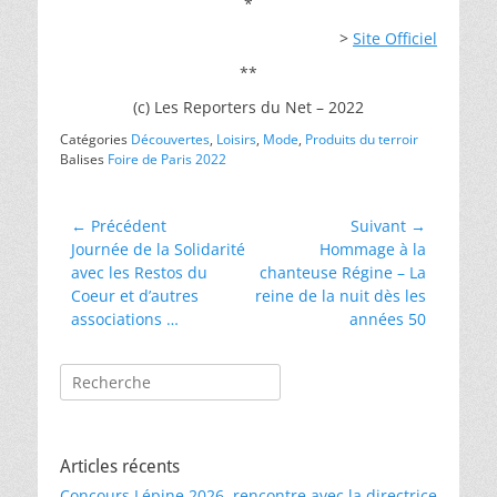
*
>
Site Officiel
**
(c) Les Reporters du Net – 2022
Catégories
Découvertes
,
Loisirs
,
Mode
,
Produits du terroir
Balises
Foire de Paris 2022
Navigation
← Précédent
Suivant →
Article
Article
Journée de la Solidarité
Hommage à la
de
précédent :
suivant :
avec les Restos du
chanteuse Régine – La
l’article
Coeur et d’autres
reine de la nuit dès les
associations …
années 50
Rechercher :
Articles récents
Concours Lépine 2026, rencontre avec la directrice