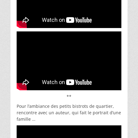
**
Pour l’ambiance des petits bistrots de quartier,
rencontre avec un auteur, qui fait le portrait d’une
famille …