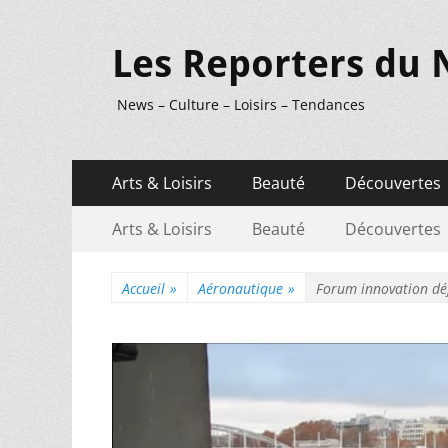
Les Reporters du 
News – Culture – Loisirs – Tendances
Menu
Aller
Arts & Loisirs
Beauté
Découvertes
au
principal
Menu
Aller
contenu
Arts & Loisirs
Beauté
Découvertes
au
secondaire
contenu
Accueil
»
Aéronautique
»
Forum innovation déf