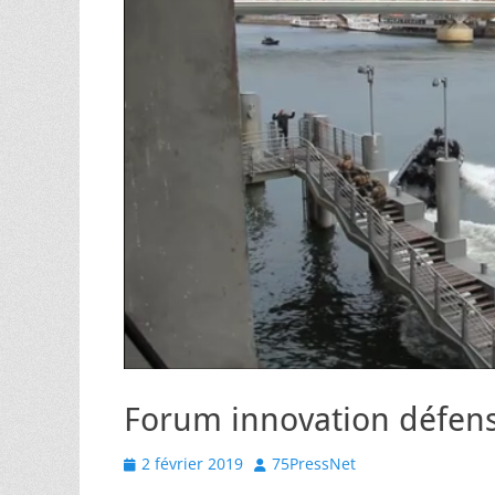
Forum innovation défens
Posted
Author
2 février 2019
75PressNet
on