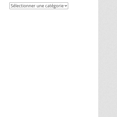
Recherche
par
thèmes