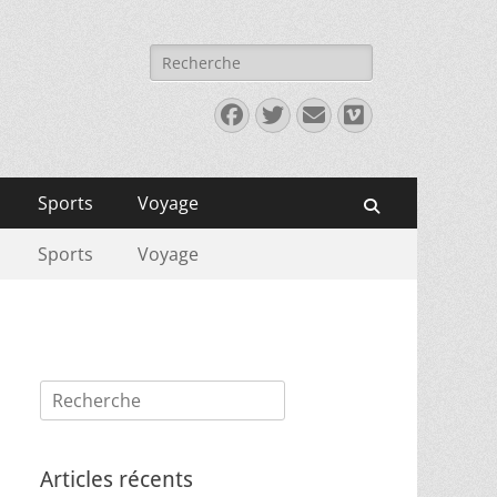
Rechercher :
Facebook
Twitter
E-
Vimeo
mail
Sports
Voyage
Recherche
Sports
Voyage
Rechercher :
Articles récents