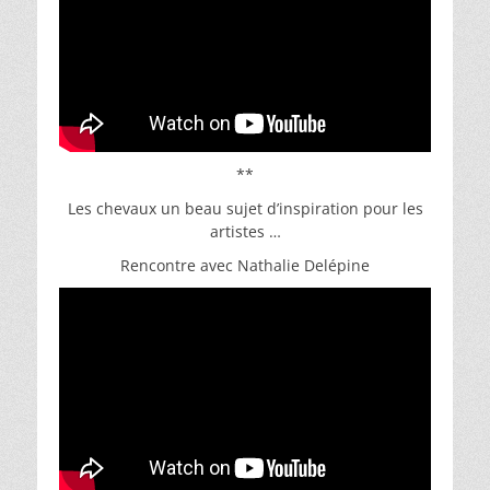
**
Les chevaux un beau sujet d’inspiration pour les
artistes …
Rencontre avec Nathalie Delépine