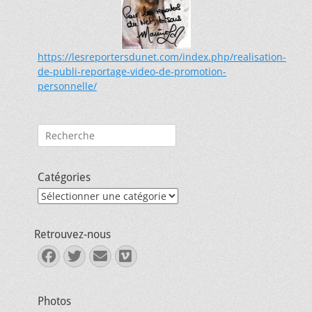
https://lesreportersdunet.com/index.php/realisation-
de-publi-reportage-video-de-promotion-
personnelle/
Rechercher :
Catégories
Catégories
Retrouvez-nous
Facebook
Twitter
E-
Vimeo
mail
Photos