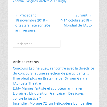
Chevaux
,
Longines Masters 2017
,
Rugby
Navigation
← Précédent
Suivant →
Article
Article
18 novembre 2018 –
4-14 octobre 2018 –
de
précédent :
suivant :
CitéStars fête son 20e
Mondial de l’Auto
l’article
anniversaire.
Rechercher :
Articles récents
Concours Lépine 2026, rencontre avec la directrice
du concours, et une sélection de participants …
Il ne pleut plus en Bretagne par Sylvain Gary à
l’Auguste Théâtre
Eddy Maniez l’artiste et sculpteur animalier
Librairie : L’Inquisition Française – Des juges
contre la justice ?
Incendie : Morane 72, un Hélicoptère bombardier