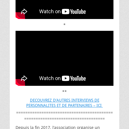
*
**
DECOUVREZ D’AUTRES INTERVIEWS DE
PERSONNALITES ET DE PARTENAIRES – ICI
==========================================
===================================
Depuis la fin 2017, l’association organise un