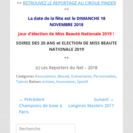
>>
RETROUVEZ LE REPORTAGE AU CIRQUE PINDER
<<
La date de la fête est le DIMANCHE 18
NOVEMBRE 2018
Jour d’élection de Miss Beauté Nationale 2019 !
SOIREE DES 20 ANS et ELECTION DE MISS BEAUTE
NATIONALE 2019
**
(c) Les Reporters du Net – 2018
Catégories
Associations
,
Beauté
,
Evénements
,
Personnalités
,
Talents
Balises
artistes
,
Association
,
Sportif
Navigation
← Précédent
Suivant →
Article
Article
Champions de boxe à
Longines Masters 2017
de
précédent :
suivant :
Paris
l’article
Rechercher :