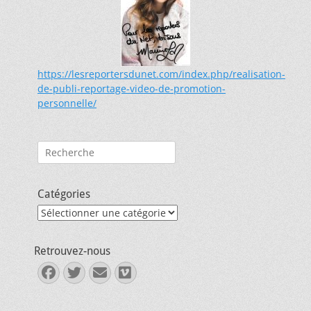
https://lesreportersdunet.com/index.php/realisation-
de-publi-reportage-video-de-promotion-
personnelle/
Rechercher :
Catégories
Catégories
Retrouvez-nous
Facebook
Twitter
E-
Vimeo
mail