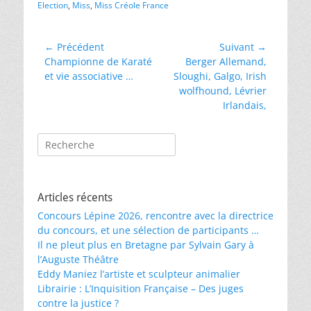
Election
,
Miss
,
Miss Créole France
Navigation
← Précédent
Suivant →
Article
Article
Championne de Karaté
Berger Allemand,
de
précédent :
suivant :
et vie associative …
Sloughi, Galgo, Irish
l’article
wolfhound, Lévrier
Irlandais,
Rechercher :
Articles récents
Concours Lépine 2026, rencontre avec la directrice
du concours, et une sélection de participants …
Il ne pleut plus en Bretagne par Sylvain Gary à
l’Auguste Théâtre
Eddy Maniez l’artiste et sculpteur animalier
Librairie : L’Inquisition Française – Des juges
contre la justice ?