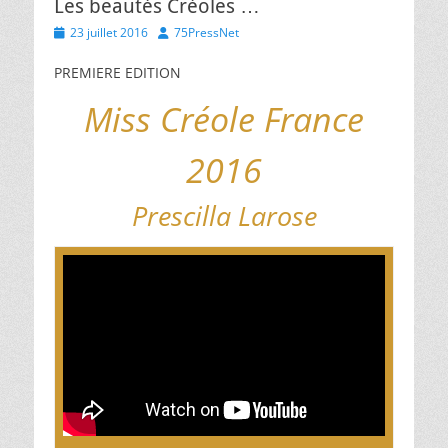
Les beautés Créoles …
Posted
Author
23 juillet 2016
75PressNet
on
PREMIERE EDITION
Miss Créole France
2016
Prescilla Larose