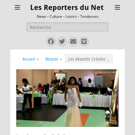
Les Reporters du Net
News – Culture – Loisirs – Tendances
Rechercher :
Facebook
Twitter
E-
Vimeo
mail
Accueil
»
Beauté
»
Les beautés Créoles …