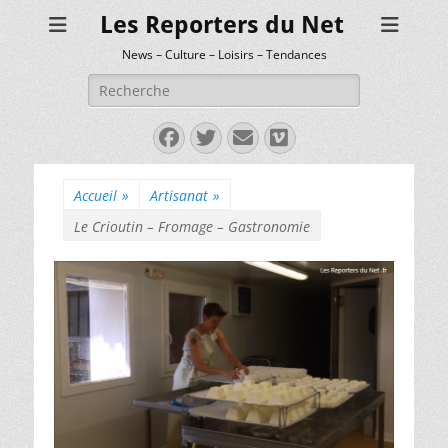
Les Reporters du Net
News – Culture – Loisirs – Tendances
Rechercher :
Facebook
Twitter
E-
Vimeo
mail
Accueil
»
Artisanat
»
Le Crioutin – Fromage – Gastronomie