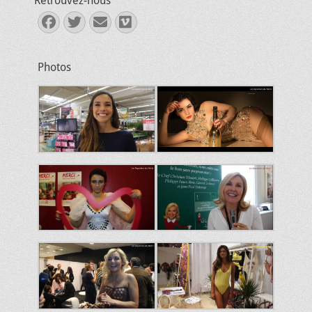
Retrouvez-nous
Facebook
Twitter
E-
Vimeo
mail
Photos