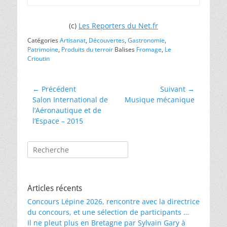
(c)
Les Reporters du Net.fr
Catégories
Artisanat
,
Découvertes
,
Gastronomie
,
Patrimoine
,
Produits du terroir
Balises
Fromage
,
Le
Crioutin
Navigation
← Précédent
Suivant →
Article
Article
Salon International de
Musique mécanique
de
précédent :
suivant :
l’Aéronautique et de
l’article
l’Espace – 2015
Rechercher :
Articles récents
Concours Lépine 2026, rencontre avec la directrice
du concours, et une sélection de participants …
Il ne pleut plus en Bretagne par Sylvain Gary à