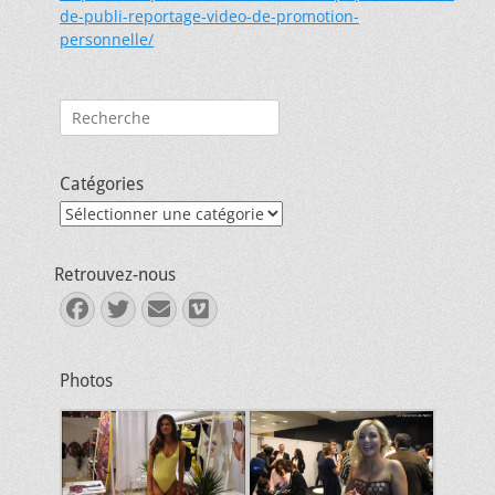
de-publi-reportage-video-de-promotion-
personnelle/
Rechercher :
Catégories
Catégories
Retrouvez-nous
Facebook
Twitter
E-
Vimeo
mail
Photos