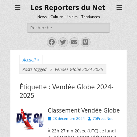
Les Reporters du Net
News – Culture – Loisirs – Tendances
Rechercher :
Facebook
Twitter
E-
Vimeo
mail
Accueil
»
Posts tagged »
Vendée Globe 2024-2025
Étiquette :
Vendée Globe 2024-
2025
Classement Vendée Globe
Posted
Author
23 décembre 2024
75PressNet
on
À 23h 27min 20sec (UTC) ce lundi