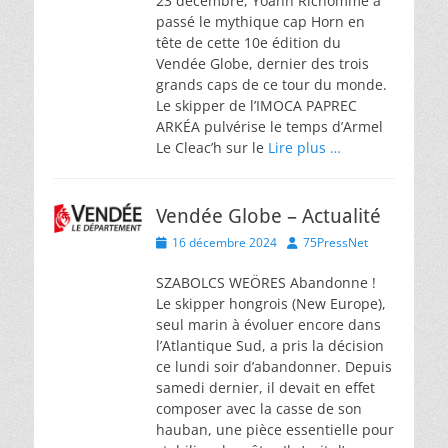
23 décembre, Yoann Richomme a
passé le mythique cap Horn en
tête de cette 10e édition du
Vendée Globe, dernier des trois
grands caps de ce tour du monde.
Le skipper de l’IMOCA PAPREC
ARKÉA pulvérise le temps d’Armel
Le Cleac’h sur le
Lire plus …
Vendée Globe – Actualité
Posted
Author
16 décembre 2024
75PressNet
on
SZABOLCS WEÖRES Abandonne !
Le skipper hongrois (New Europe),
seul marin à évoluer encore dans
l’Atlantique Sud, a pris la décision
ce lundi soir d’abandonner. Depuis
samedi dernier, il devait en effet
composer avec la casse de son
hauban, une pièce essentielle pour