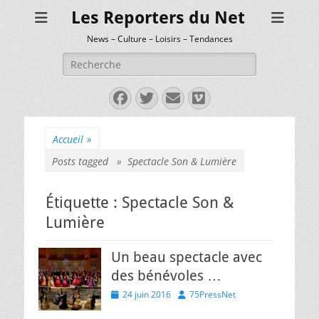
Les Reporters du Net
News – Culture – Loisirs – Tendances
Rechercher :
Facebook
Twitter
E-
Vimeo
mail
Accueil
»
Posts tagged »
Spectacle Son & Lumière
Étiquette :
Spectacle Son &
Lumière
Un beau spectacle avec
des bénévoles …
Posted
Author
24 juin 2016
75PressNet
on