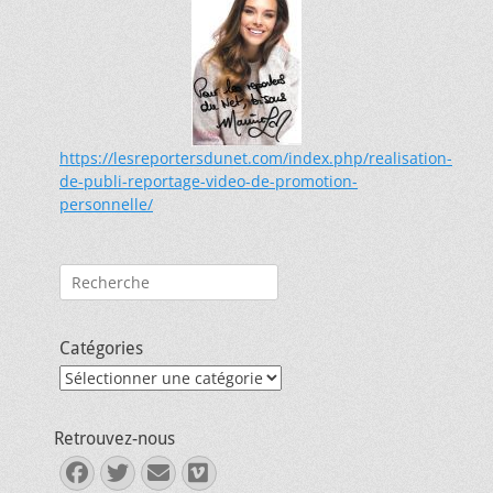
https://lesreportersdunet.com/index.php/realisation-
de-publi-reportage-video-de-promotion-
personnelle/
Rechercher :
Catégories
Catégories
Retrouvez-nous
Facebook
Twitter
E-
Vimeo