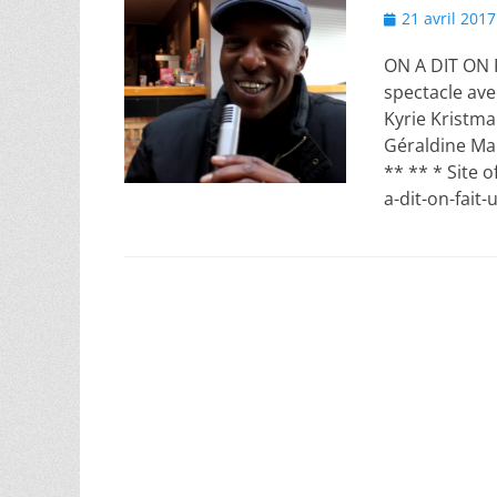
Posted
21 avril 2017
on
ON A DIT ON 
spectacle av
Kyrie Kristma
Géraldine Mar
** ** * Site 
a-dit-on-fait