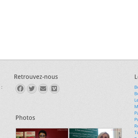
Retrouvez-nous
L
 :
B
Facebook
Twitter
E-
Vimeo
B
mail
L
M
P
Photos
P
R
T