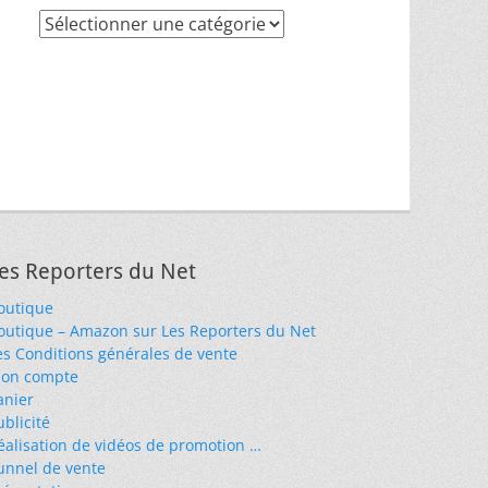
Recherche
par
thèmes
es Reporters du Net
outique
outique – Amazon sur Les Reporters du Net
es Conditions générales de vente
on compte
anier
ublicité
éalisation de vidéos de promotion …
unnel de vente