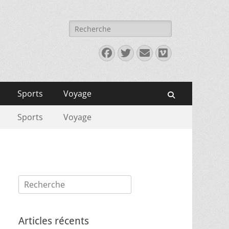
Rechercher :
Facebook
Twitter
E-
Vimeo
mail
Sports
Voyage
Recherche
Sports
Voyage
Rechercher :
Articles récents