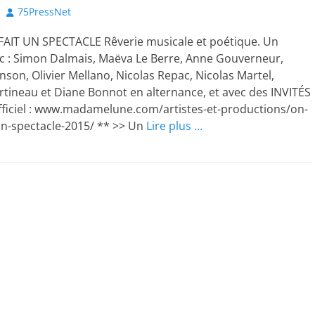
Author
75PressNet
FAIT UN SPECTACLE Rêverie musicale et poétique. Un
ec : Simon Dalmais, Maëva Le Berre, Anne Gouverneur,
nson, Olivier Mellano, Nicolas Repac, Nicolas Martel,
tineau et Diane Bonnot en alternance, et avec des INVITÉS
officiel : www.madamelune.com/artistes-et-productions/on-
-un-spectacle-2015/ ** >> Un
Lire plus …