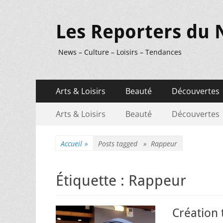
Les Reporters du 
News – Culture – Loisirs – Tendances
Menu
Aller
Arts & Loisirs
Beauté
Découvertes
au
principal
Menu
Aller
contenu
Arts & Loisirs
Beauté
Découvertes
au
secondaire
contenu
Accueil
»
Posts tagged »
Rappeur
Étiquette :
Rappeur
Création 