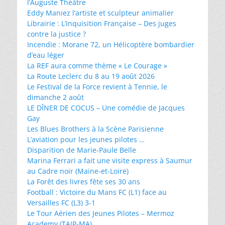
l’Auguste Théâtre
Eddy Maniez l’artiste et sculpteur animalier
Librairie : L’Inquisition Française – Des juges
contre la justice ?
Incendie : Morane 72, un Hélicoptère bombardier
d’eau léger
La REF aura comme thème « Le Courage »
La Route Leclerc du 8 au 19 août 2026
Le Festival de la Force revient à Tennie, le
dimanche 2 août
LE DÎNER DE COCUS – Une comédie de Jacques
Gay
Les Blues Brothers à la Scène Parisienne
L’aviation pour les jeunes pilotes …
Disparition de Marie-Paule Belle
Marina Ferrari a fait une visite express à Saumur
au Cadre noir (Maine-et-Loire)
La Forêt des livres fête ses 30 ans
Football : Victoire du Mans FC (L1) face au
Versailles FC (L3) 3-1
Le Tour Aérien des Jeunes Pilotes – Mermoz
Academy (TAJP-MA)