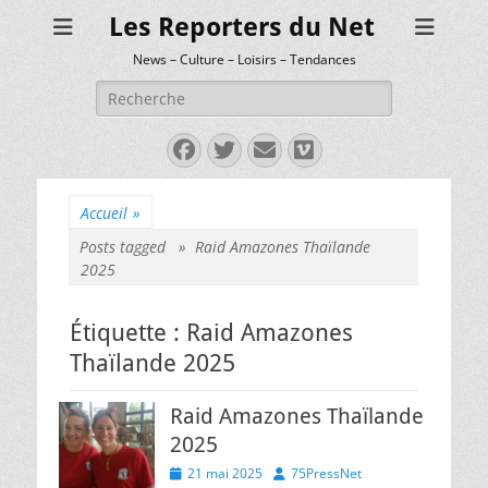
Les Reporters du Net
News – Culture – Loisirs – Tendances
Rechercher :
Facebook
Twitter
E-
Vimeo
mail
Accueil
»
Posts tagged »
Raid Amazones Thaïlande
2025
Étiquette :
Raid Amazones
Thaïlande 2025
Raid Amazones Thaïlande
2025
Posted
Author
21 mai 2025
75PressNet