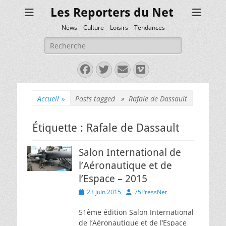
Les Reporters du Net
News – Culture – Loisirs – Tendances
Rechercher :
Facebook
Twitter
E-
Vimeo
mail
Accueil
»
Posts tagged »
Rafale de Dassault
Étiquette :
Rafale de Dassault
Salon International de
l’Aéronautique et de
l’Espace – 2015
Posted
Author
23 juin 2015
75PressNet
on
51ème édition Salon International
de l’Aéronautique et de l’Espace