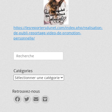
https://lesreportersdunet.com/index.php/realisation-
de-publi-reportage-video-de-promotion-
personnelle/
Rechercher :
Catégories
Catégories
Retrouvez-nous
Facebook
Twitter
E-
Vimeo
mail