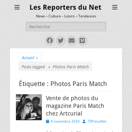
Les Reporters du Net
News – Culture – Loisirs – Tendances
Rechercher :
Facebook
Twitter
E-
Vimeo
mail
Accueil
»
Posts tagged »
Photos Paris Match
Étiquette :
Photos Paris Match
Vente de photos du
magazine Paris Match
chez Artcurial
Posted
Author
4 novembre 2024
75PressNet
on