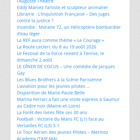
l’Auguste Théâtre
Eddy Maniez l’artiste et sculpteur animalier
Librairie : L’Inquisition Française – Des juges
contre la justice ?
Incendie : Morane 72, un Hélicoptère bombardier
d’eau léger
La REF aura comme thème « Le Courage »
La Route Leclerc du 8 au 19 août 2026
Le Festival de la Force revient à Tennie, le
dimanche 2 août
LE DÎNER DE COCUS – Une comédie de Jacques
Gay
Les Blues Brothers à la Scène Parisienne
L’aviation pour les jeunes pilotes …
Disparition de Marie-Paule Belle
Marina Ferrari a fait une visite express à Saumur
au Cadre noir (Maine-et-Loire)
La Forêt des livres fête ses 30 ans
Football : Victoire du Mans FC (L1) face au
Versailles FC (L3) 3-1
Le Tour Aérien des Jeunes Pilotes – Mermoz
Academy (TAJP-MA)