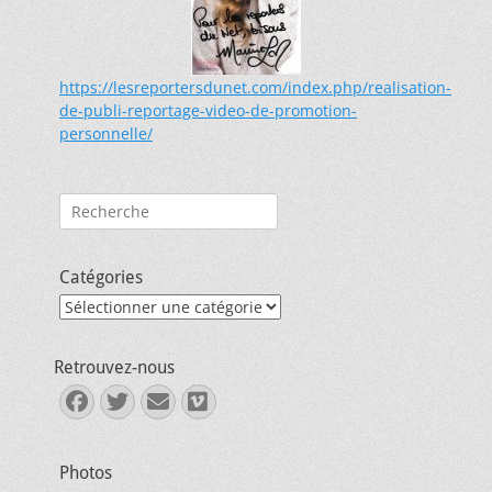
https://lesreportersdunet.com/index.php/realisation-
de-publi-reportage-video-de-promotion-
personnelle/
Rechercher :
Catégories
Catégories
Retrouvez-nous
Facebook
Twitter
E-
Vimeo
mail
Photos