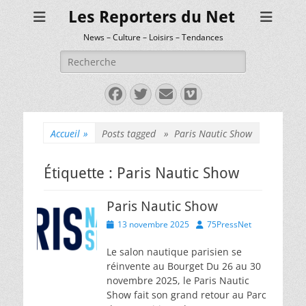
Les Reporters du Net
News – Culture – Loisirs – Tendances
Rechercher :
Facebook
Twitter
E-
Vimeo
mail
Accueil
»
Posts tagged »
Paris Nautic Show
Étiquette :
Paris Nautic Show
Paris Nautic Show
Posted
Author
13 novembre 2025
75PressNet
on
Le salon nautique parisien se
réinvente au Bourget Du 26 au 30
novembre 2025, le Paris Nautic
Show fait son grand retour au Parc