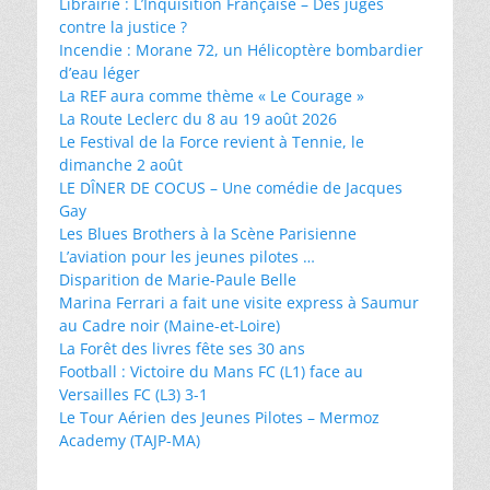
Librairie : L’Inquisition Française – Des juges
contre la justice ?
Incendie : Morane 72, un Hélicoptère bombardier
d’eau léger
La REF aura comme thème « Le Courage »
La Route Leclerc du 8 au 19 août 2026
Le Festival de la Force revient à Tennie, le
dimanche 2 août
LE DÎNER DE COCUS – Une comédie de Jacques
Gay
Les Blues Brothers à la Scène Parisienne
L’aviation pour les jeunes pilotes …
Disparition de Marie-Paule Belle
Marina Ferrari a fait une visite express à Saumur
au Cadre noir (Maine-et-Loire)
La Forêt des livres fête ses 30 ans
Football : Victoire du Mans FC (L1) face au
Versailles FC (L3) 3-1
Le Tour Aérien des Jeunes Pilotes – Mermoz
Academy (TAJP-MA)