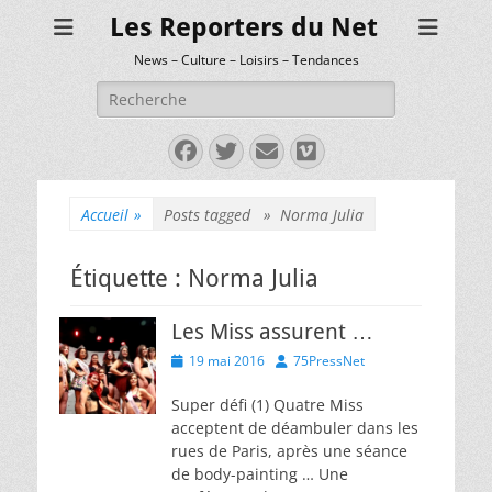
Les Reporters du Net
News – Culture – Loisirs – Tendances
Rechercher :
Facebook
Twitter
E-
Vimeo
mail
Accueil
»
Posts tagged »
Norma Julia
Étiquette :
Norma Julia
Les Miss assurent …
Posted
Author
19 mai 2016
75PressNet
on
Super défi (1) Quatre Miss
acceptent de déambuler dans les
rues de Paris, après une séance
de body-painting … Une