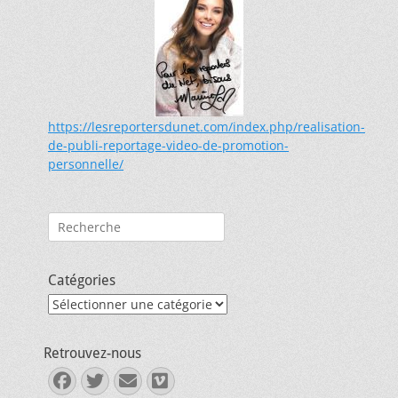
https://lesreportersdunet.com/index.php/realisation-
de-publi-reportage-video-de-promotion-
personnelle/
Rechercher :
Catégories
Catégories
Retrouvez-nous
Facebook
Twitter
E-
Vimeo
mail