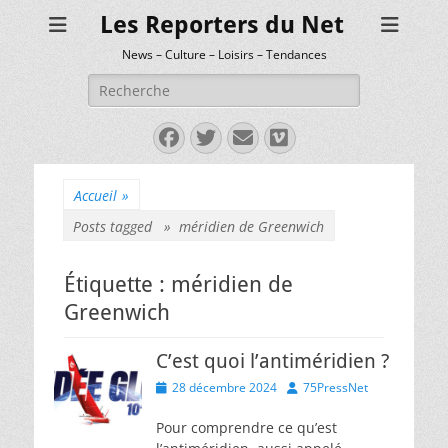
Les Reporters du Net
News – Culture – Loisirs – Tendances
Rechercher :
Facebook
Twitter
E-
Vimeo
mail
Accueil
»
Posts tagged »
méridien de Greenwich
Étiquette :
méridien de
Greenwich
C’est quoi l’antiméridien ?
Posted
Author
28 décembre 2024
75PressNet
on
Pour comprendre ce qu’est