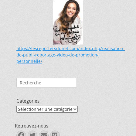
https://lesreportersdunet.com/index.php/realisation-
de-publi-reportage-video-de-promotion-
personnelle/
Rechercher :
Catégories
Catégories
Retrouvez-nous
Facebook
Twitter
E-
Vimeo