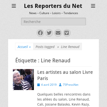
Les Reporters du Net
News – Culture – Loisirs – Tendances
Rechercher :
Facebook
Twitter
E-
Vimeo
mail
Accueil
»
Posts tagged »
Line Renaud
Étiquette :
Line Renaud
Les artistes au salon Livre
Paris
Posted
Author
4 avril 2019
75PressNet
on
Quelques belles rencontres dans
les allées du salon, Line Renaud,
Cali, Josiane Balasko, Kevin Razy,