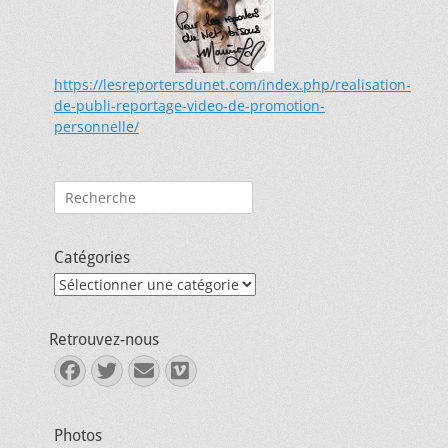
https://lesreportersdunet.com/index.php/realisation-
de-publi-reportage-video-de-promotion-
personnelle/
Rechercher :
Catégories
Catégories
Retrouvez-nous
Facebook
Twitter
E-
Vimeo
mail
Photos