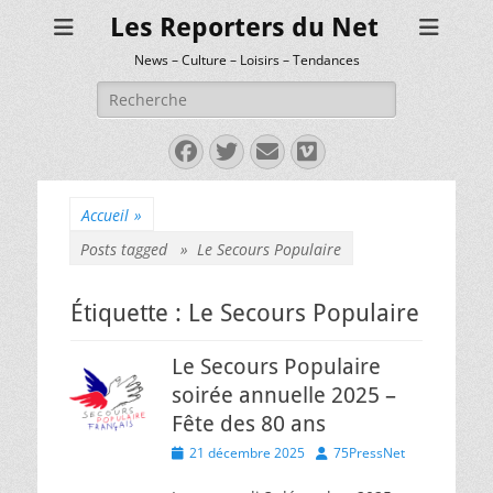
Les Reporters du Net
News – Culture – Loisirs – Tendances
Rechercher :
Facebook
Twitter
E-
Vimeo
mail
Accueil
»
Posts tagged »
Le Secours Populaire
Étiquette :
Le Secours Populaire
Le Secours Populaire
soirée annuelle 2025 –
Fête des 80 ans
Posted
Author
21 décembre 2025
75PressNet
on