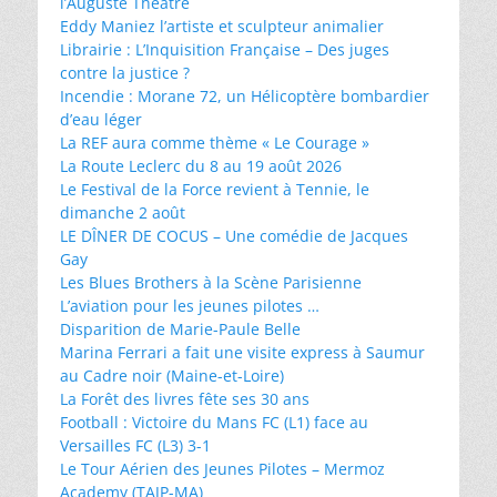
l’Auguste Théâtre
Eddy Maniez l’artiste et sculpteur animalier
Librairie : L’Inquisition Française – Des juges
contre la justice ?
Incendie : Morane 72, un Hélicoptère bombardier
d’eau léger
La REF aura comme thème « Le Courage »
La Route Leclerc du 8 au 19 août 2026
Le Festival de la Force revient à Tennie, le
dimanche 2 août
LE DÎNER DE COCUS – Une comédie de Jacques
Gay
Les Blues Brothers à la Scène Parisienne
L’aviation pour les jeunes pilotes …
Disparition de Marie-Paule Belle
Marina Ferrari a fait une visite express à Saumur
au Cadre noir (Maine-et-Loire)
La Forêt des livres fête ses 30 ans
Football : Victoire du Mans FC (L1) face au
Versailles FC (L3) 3-1
Le Tour Aérien des Jeunes Pilotes – Mermoz
Academy (TAJP-MA)