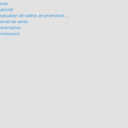
anier
ublicité
éalisation de vidéos de promotion …
unnel de vente
résentation
nnonceurs