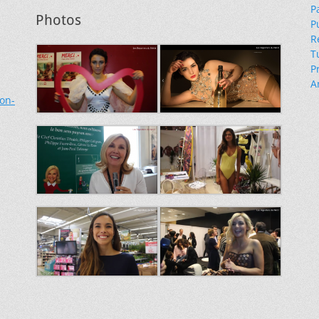
P
Photos
P
R
T
P
A
ion-