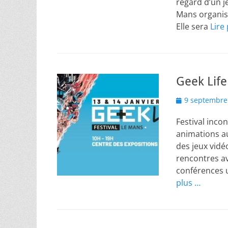
regard d’un je
Mans organis
Elle sera
Lire
Geek Life
Posted
9 septembre
on
Festival inco
animations au
des jeux vid
rencontres av
conférences 
plus …