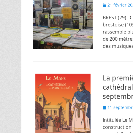
Posted
21 février 2
on
BREST (29) C
brestoise (10
rassemble plu
de 200 mètres
des musiques
La premiè
cathédral
septembr
Posted
11 septembr
on
Intitulée Le 
construction d