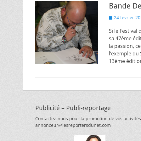
Bande Des
Posted
24 février 2
on
Si le Festiva
sa 47ème édit
la passion, c
l’exemple du 
13ème éditio
Publicité – Publi-reportage
Contactez-nous pour la promotion de vos activités
annonceur@lesreportersdunet.com