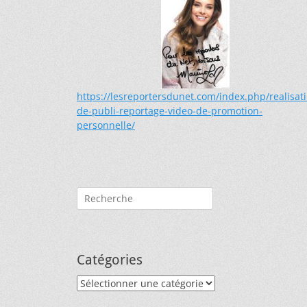
https://lesreportersdunet.com/index.php/realisat
de-publi-reportage-video-de-promotion-
personnelle/
Rechercher :
Catégories
Catégories