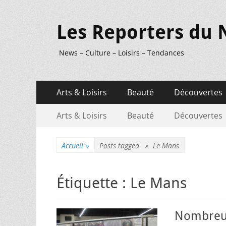
Les Reporters du 
News – Culture – Loisirs – Tendances
Menu
Aller
Arts & Loisirs
Beauté
Découvertes
au
principal
Menu
Aller
contenu
Arts & Loisirs
Beauté
Découvertes
au
secondaire
contenu
Accueil
»
Posts tagged »
Le Mans
Étiquette :
Le Mans
Nombreux