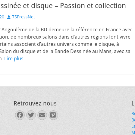
sinée et disque – Passion et collection
Author
020
75PressNet
l d’Angoulême de la BD demeure la référence en France avec
ion, de nombreux salons dans d’autres régions font vivre
ertains associent d’autres univers comme le disque, à
Salon du disque et de la Bande Dessinée au Mans, avec sa
n.
Lire plus …
Retrouvez-nous
L
 :
B
Facebook
Twitter
E-
Vimeo
B
mail
L
M