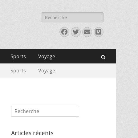
Rechercher :
Facebook
Twitter
E-
Vimeo
mail
Sports
Voyage
Recherche
Sports
Voyage
Rechercher :
Articles récents