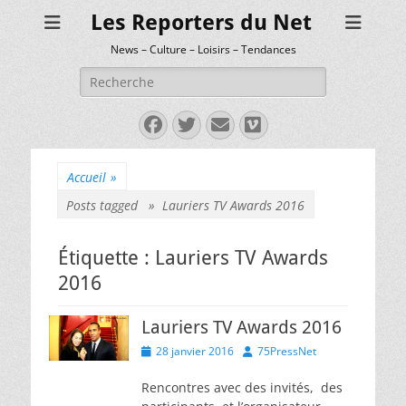
Les Reporters du Net
News – Culture – Loisirs – Tendances
Rechercher :
Facebook
Twitter
E-
Vimeo
mail
Accueil
»
Posts tagged »
Lauriers TV Awards 2016
Étiquette :
Lauriers TV Awards
2016
Lauriers TV Awards 2016
Posted
Author
28 janvier 2016
75PressNet
on
Rencontres avec des invités, des