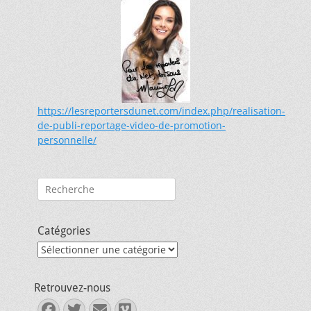
https://lesreportersdunet.com/index.php/realisation-
de-publi-reportage-video-de-promotion-
personnelle/
Rechercher :
Catégories
Catégories
Retrouvez-nous
Facebook
Twitter
E-
Vimeo