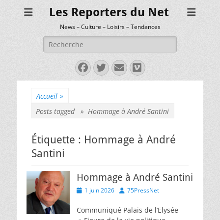
Les Reporters du Net
News – Culture – Loisirs – Tendances
Rechercher :
Facebook
Twitter
E-
Vimeo
mail
Accueil
»
Posts tagged »
Hommage à André Santini
Étiquette :
Hommage à André
Santini
Hommage à André Santini
Posted
Author
1 juin 2026
75PressNet
on
Communiqué Palais de l’Elysée