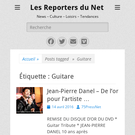
Les Reporters du Net
News – Culture – Loisirs – Tendances
Rechercher :
Facebook
Twitter
E-
Vimeo
mail
Accueil
»
Posts tagged »
Guitare
Étiquette :
Guitare
Jean-Pierre Danel – De l’or
pour l’artiste …
Posted
Author
14 avril 2016
75PressNet
on
REMISE DU DISQUE D’OR DU DVD *
Guitar Tribute * JEAN-PIERRE
DANEL 10 ans après