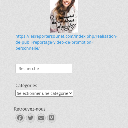
https://lesreportersdunet.com/index.php/realisation-
de-publi-reportage-video-de-promotion-
personnelle/
Rechercher :
Catégories
Catégories
Retrouvez-nous
Facebook
Twitter
E-
Vimeo
mail