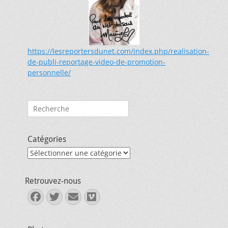
https://lesreportersdunet.com/index.php/realisation-
de-publi-reportage-video-de-promotion-
personnelle/
Rechercher :
Catégories
Catégories
Retrouvez-nous
Facebook
Twitter
E-
Vimeo
mail