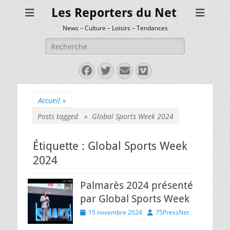
Les Reporters du Net
News – Culture – Loisirs – Tendances
Rechercher :
Facebook
Twitter
E-
Vimeo
mail
Accueil
»
Posts tagged »
Global Sports Week 2024
Étiquette :
Global Sports Week
2024
Palmarès 2024 présenté
par Global Sports Week
Posted
Author
15 novembre 2024
75PressNet
on