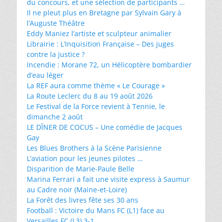
du concours, et une sélection de participants …
Il ne pleut plus en Bretagne par Sylvain Gary à
l’Auguste Théâtre
Eddy Maniez l’artiste et sculpteur animalier
Librairie : L’Inquisition Française – Des juges
contre la justice ?
Incendie : Morane 72, un Hélicoptère bombardier
d’eau léger
La REF aura comme thème « Le Courage »
La Route Leclerc du 8 au 19 août 2026
Le Festival de la Force revient à Tennie, le
dimanche 2 août
LE DÎNER DE COCUS – Une comédie de Jacques
Gay
Les Blues Brothers à la Scène Parisienne
L’aviation pour les jeunes pilotes …
Disparition de Marie-Paule Belle
Marina Ferrari a fait une visite express à Saumur
au Cadre noir (Maine-et-Loire)
La Forêt des livres fête ses 30 ans
Football : Victoire du Mans FC (L1) face au
Versailles FC (L3) 3-1