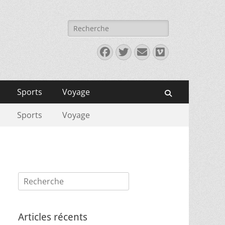
Rechercher :
Facebook
Twitter
E-
Vimeo
mail
Sports
Voyage
Recherche
Sports
Voyage
Rechercher :
Articles récents