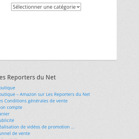
Recherche
par
thèmes
es Reporters du Net
outique
outique – Amazon sur Les Reporters du Net
es Conditions générales de vente
on compte
anier
ublicité
éalisation de vidéos de promotion …
unnel de vente