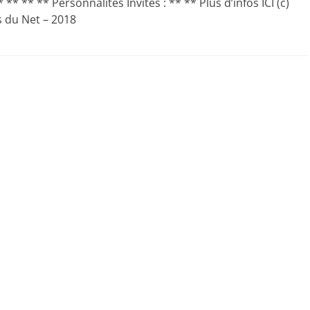
* ** ** ** Personnalités Invités : ** ** Plus d’infos ICI (c)
s du Net – 2018