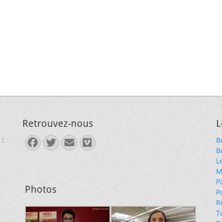
Retrouvez-nous
L
 :
B
Facebook
Twitter
E-
Vimeo
B
mail
L
M
P
Photos
P
R
T