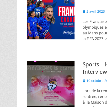
–
Posted
2 avril 2023
on
Les Français
olympiques en
au Mans pour
la FIFA 2023. 
Sports – 
Interview
Posted
10 octobre 2
on
Lors de la re
rentrée, ren
à la Maison d