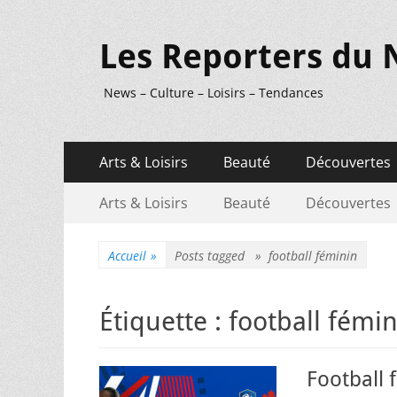
Les Reporters du 
News – Culture – Loisirs – Tendances
Menu
Aller
Arts & Loisirs
Beauté
Découvertes
au
principal
Menu
Aller
contenu
Arts & Loisirs
Beauté
Découvertes
au
secondaire
contenu
Accueil
»
Posts tagged »
football féminin
Étiquette :
football fémin
Football 