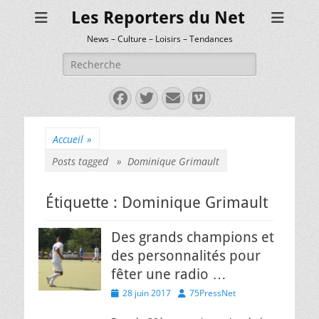
Les Reporters du Net
News – Culture – Loisirs – Tendances
Rechercher :
Facebook
Twitter
E-
Vimeo
mail
Accueil
»
Posts tagged »
Dominique Grimault
Étiquette :
Dominique Grimault
Des grands champions et
des personnalités pour
fêter une radio …
Posted
Author
28 juin 2017
75PressNet
on