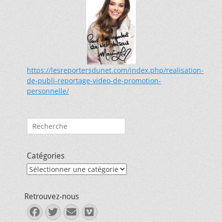
https://lesreportersdunet.com/index.php/realisation-
de-publi-reportage-video-de-promotion-
personnelle/
Rechercher :
Catégories
Catégories
Retrouvez-nous
Facebook
Twitter
E-
Vimeo
mail