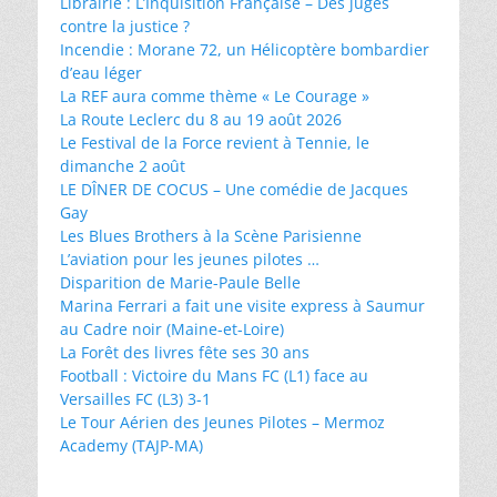
Librairie : L’Inquisition Française – Des juges
contre la justice ?
Incendie : Morane 72, un Hélicoptère bombardier
d’eau léger
La REF aura comme thème « Le Courage »
La Route Leclerc du 8 au 19 août 2026
Le Festival de la Force revient à Tennie, le
dimanche 2 août
LE DÎNER DE COCUS – Une comédie de Jacques
Gay
Les Blues Brothers à la Scène Parisienne
L’aviation pour les jeunes pilotes …
Disparition de Marie-Paule Belle
Marina Ferrari a fait une visite express à Saumur
au Cadre noir (Maine-et-Loire)
La Forêt des livres fête ses 30 ans
Football : Victoire du Mans FC (L1) face au
Versailles FC (L3) 3-1
Le Tour Aérien des Jeunes Pilotes – Mermoz
Academy (TAJP-MA)