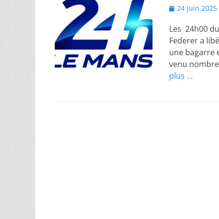
Posted
24 juin 2025
on
Les 24h00 du 
Federer a lib
une bagarre e
venu nombreux
plus …