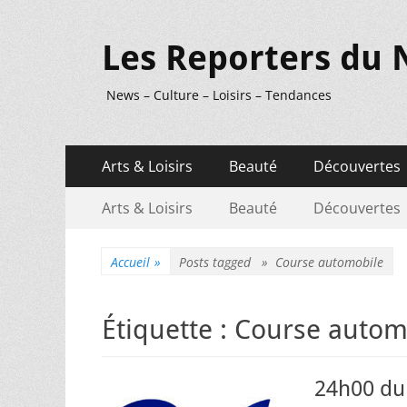
Les Reporters du 
News – Culture – Loisirs – Tendances
Menu
Aller
Arts & Loisirs
Beauté
Découvertes
au
principal
Menu
Aller
contenu
Arts & Loisirs
Beauté
Découvertes
au
secondaire
contenu
Accueil
»
Posts tagged »
Course automobile
Étiquette :
Course autom
24h00 du