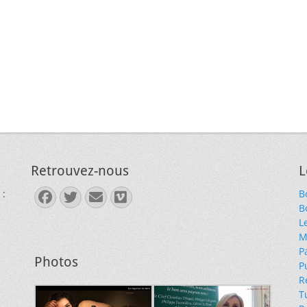
Retrouvez-nous
L
 :
B
Facebook
Twitter
E-
Vimeo
B
mail
L
M
P
Photos
P
R
T