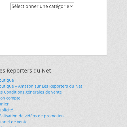
Recherche
par
thèmes
es Reporters du Net
outique
outique – Amazon sur Les Reporters du Net
es Conditions générales de vente
on compte
anier
ublicité
éalisation de vidéos de promotion …
unnel de vente