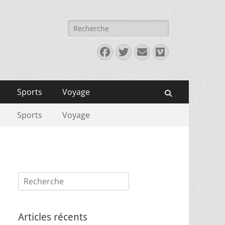
Rechercher :
Facebook
Twitter
E-
Vimeo
mail
Sports
Voyage
Recherche
Sports
Voyage
Rechercher :
Articles récents