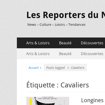
Les Reporters du 
News – Culture – Loisirs – Tendances
Menu
Aller
Arts & Loisirs
Beauté
Découvertes
au
principal
Menu
Aller
contenu
Arts & Loisirs
Beauté
Découvertes
au
secondaire
contenu
Accueil
»
Posts tagged »
Cavaliers
Étiquette :
Cavaliers
Longines 