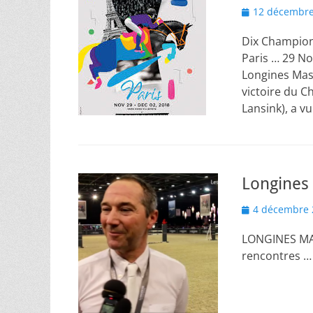
Posted
12 décembre
on
Dix Champion
Paris … 29 N
Longines Mast
victoire du C
Lansink), a vu
Longines 
Posted
4 décembre 
on
LONGINES MAS
rencontres … 