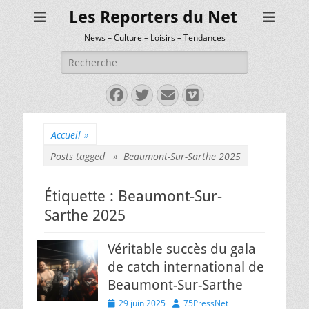
Les Reporters du Net
News – Culture – Loisirs – Tendances
Rechercher :
Facebook
Twitter
E-
Vimeo
mail
Accueil
»
Posts tagged »
Beaumont-Sur-Sarthe 2025
Étiquette :
Beaumont-Sur-
Sarthe 2025
Véritable succès du gala
de catch international de
Beaumont-Sur-Sarthe
Posted
Author
29 juin 2025
75PressNet