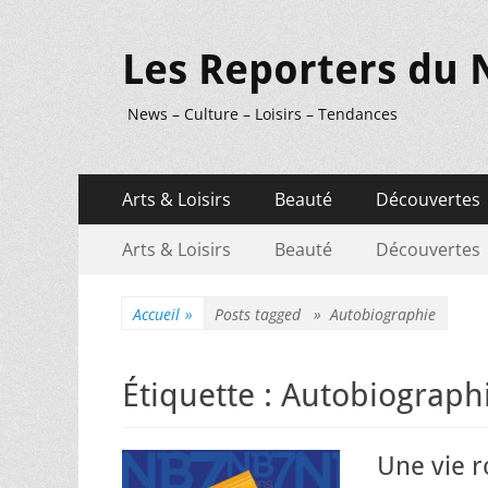
Les Reporters du 
News – Culture – Loisirs – Tendances
Menu
Aller
Arts & Loisirs
Beauté
Découvertes
au
principal
Menu
Aller
contenu
Arts & Loisirs
Beauté
Découvertes
au
secondaire
contenu
Accueil
»
Posts tagged »
Autobiographie
Étiquette :
Autobiograph
Une vie 