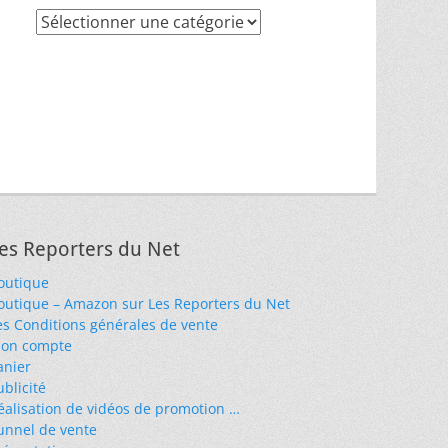
Recherche
par
thèmes
es Reporters du Net
outique
outique – Amazon sur Les Reporters du Net
es Conditions générales de vente
on compte
anier
ublicité
éalisation de vidéos de promotion …
unnel de vente