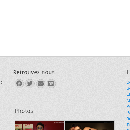
Retrouvez-nous
L
 :
B
Facebook
Twitter
E-
Vimeo
B
mail
L
M
P
Photos
P
R
T