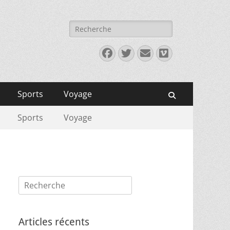
Rechercher :
Facebook
Twitter
E-
Vimeo
mail
Sports
Voyage
Recherche
Sports
Voyage
Rechercher :
Articles récents