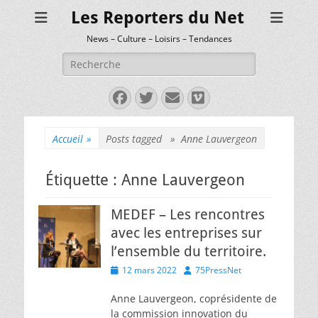
Les Reporters du Net
News – Culture – Loisirs – Tendances
Rechercher :
Facebook
Twitter
E-
Vimeo
mail
Accueil
»
Posts tagged »
Anne Lauvergeon
Étiquette :
Anne Lauvergeon
MEDEF – Les rencontres
avec les entreprises sur
l’ensemble du territoire.
Posted
Author
12 mars 2022
75PressNet
on
Anne Lauvergeon, coprésidente de
la commission innovation du