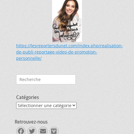
https://lesreportersdunet.com/index.php/realisation-
de-publi-reportage-video-de-promotion-
personnelle/
Rechercher :
Catégories
Catégories
Retrouvez-nous
Facebook
Twitter
E-
Vimeo