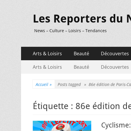
Les Reporters du 
News – Culture – Loisirs – Tendances
Menu
Aller
Arts & Loisirs
Beauté
Découvertes
au
principal
Menu
Aller
contenu
Arts & Loisirs
Beauté
Découvertes
au
secondaire
contenu
Accueil
»
Posts tagged »
86e édition de Paris-
Étiquette :
86e édition 
Cyclisme: