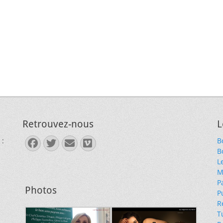
Retrouvez-nous
L
 :
B
Facebook
Twitter
E-
Vimeo
B
mail
L
M
P
Photos
P
R
T