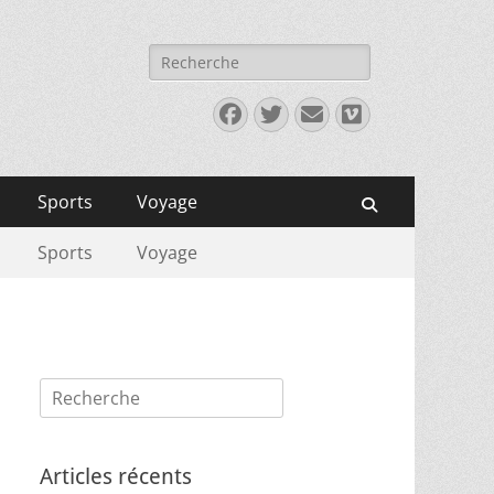
Rechercher :
Facebook
Twitter
E-
Vimeo
mail
Sports
Voyage
Recherche
Sports
Voyage
Rechercher :
Articles récents