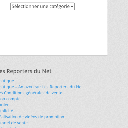
Recherche
par
thèmes
es Reporters du Net
outique
outique – Amazon sur Les Reporters du Net
es Conditions générales de vente
on compte
anier
ublicité
éalisation de vidéos de promotion …
unnel de vente