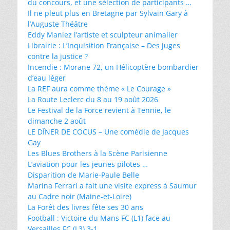
du concours, et une sélection de participants …
Il ne pleut plus en Bretagne par Sylvain Gary à
l’Auguste Théâtre
Eddy Maniez l’artiste et sculpteur animalier
Librairie : L’Inquisition Française – Des juges
contre la justice ?
Incendie : Morane 72, un Hélicoptère bombardier
d’eau léger
La REF aura comme thème « Le Courage »
La Route Leclerc du 8 au 19 août 2026
Le Festival de la Force revient à Tennie, le
dimanche 2 août
LE DÎNER DE COCUS – Une comédie de Jacques
Gay
Les Blues Brothers à la Scène Parisienne
L’aviation pour les jeunes pilotes …
Disparition de Marie-Paule Belle
Marina Ferrari a fait une visite express à Saumur
au Cadre noir (Maine-et-Loire)
La Forêt des livres fête ses 30 ans
Football : Victoire du Mans FC (L1) face au
Versailles FC (L3) 3-1