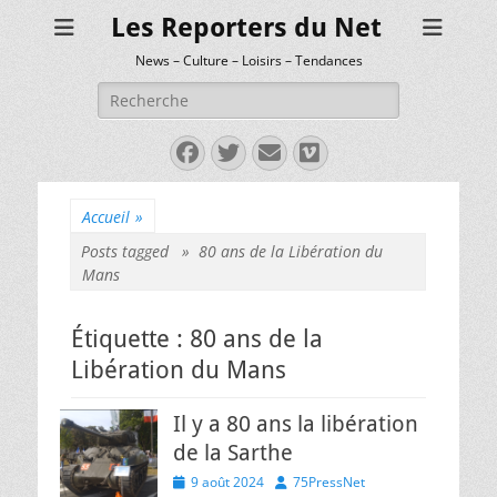
Les Reporters du Net
News – Culture – Loisirs – Tendances
Rechercher :
Facebook
Twitter
E-
Vimeo
mail
Accueil
»
Posts tagged »
80 ans de la Libération du
Mans
Étiquette :
80 ans de la
Libération du Mans
Il y a 80 ans la libération
de la Sarthe
Posted
Author
9 août 2024
75PressNet