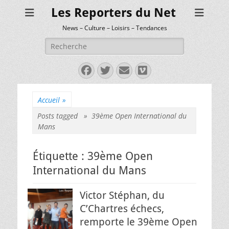
Les Reporters du Net
News – Culture – Loisirs – Tendances
Rechercher :
Facebook
Twitter
E-
Vimeo
mail
Accueil
»
Posts tagged »
39ème Open International du
Mans
Étiquette :
39ème Open
International du Mans
Victor Stéphan, du
C’Chartres échecs,
remporte le 39ème Open