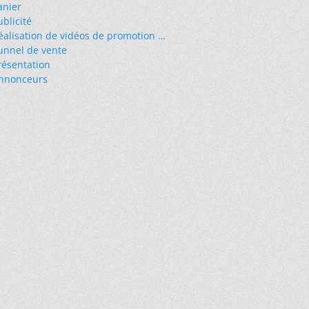
anier
ublicité
éalisation de vidéos de promotion …
unnel de vente
résentation
nnonceurs