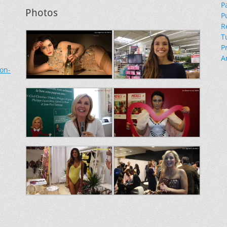
P
Photos
P
R
T
P
A
ion-