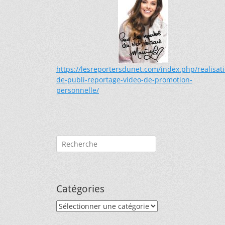
https://lesreportersdunet.com/index.php/realisat
de-publi-reportage-video-de-promotion-
personnelle/
Rechercher :
Catégories
Catégories