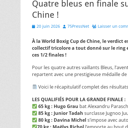
Quatre bleus en finale s
Chine !
Posted
Author
20 juin 2026
75PressNet
Laisser un com
on
À la World Boxig Cup de Chine, le verdict 
collectif tricolore a tout donné sur le ring
ces 1/2 finales !
Pour les quatre autres vaillants Bleus, l’aven
repartent avec une prestigieuse médaille de
Voici le récapitulatif complet des résultat
LES QUALIFIÉS POUR LA GRANDE FINALE :
65 kg : Hugo Grau
bat Alexandru Parasc
85 kg : Junior Tadah
surclasse Jugnoo J
80 kg : Davina Michel
s’impose avec auto
70 kg : Maëlys Richol
l’emporte au bout d