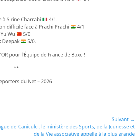
e à Sirine Charrabi
4/1.
on difficile face à Prachi Prachi
4/1.
le Yu Wu
5/0.
ak Deepak
5/0.
l’OR pour l’Équipe de France de Boxe !
**
Reporters du Net – 2026
Suivant →
Article
vague de
Canicule : le ministère des Sports, de la Jeunesse et
suivant :
de la Vie associative appelle à la plus grande