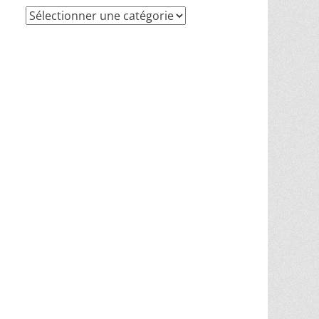
Recherche
par
thèmes