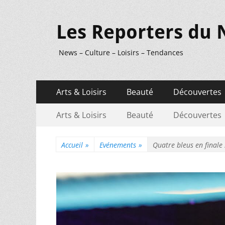
Les Reporters du 
News – Culture – Loisirs – Tendances
Menu
Aller
Arts & Loisirs
Beauté
Découvertes
au
principal
Menu
Aller
contenu
Arts & Loisirs
Beauté
Découvertes
au
secondaire
contenu
Accueil
»
Evénements
»
Quatre bleus en finale