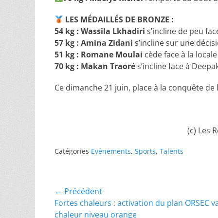
LES MÉDAILLÉS DE BRONZE :
54 kg : Wassila Lkhadiri
s’incline de peu fac
57 kg : Amina Zidani
s’incline sur une décisi
51 kg : Romane Moulai
cède face à la loca
70 kg : Makan Traoré
s’incline face à Deep
Ce dimanche 21 juin, place à la conquête de 
(c) Les 
Catégories
Evénements
,
Sports
,
Talents
Navigation
← Précédent
Article
Fortes chaleurs : activation du plan ORSEC 
de
précédent :
chaleur niveau orange