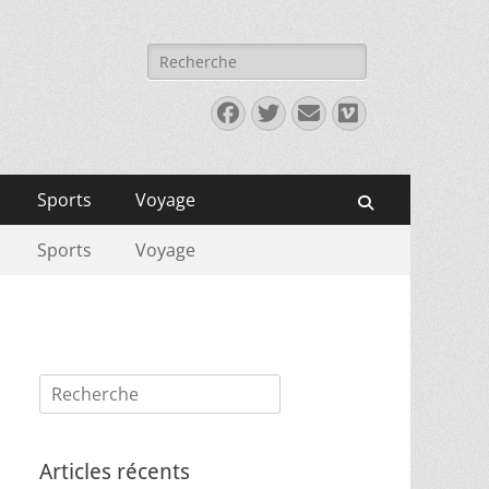
Rechercher :
Facebook
Twitter
E-
Vimeo
mail
Sports
Voyage
Recherche
Sports
Voyage
Rechercher :
Articles récents