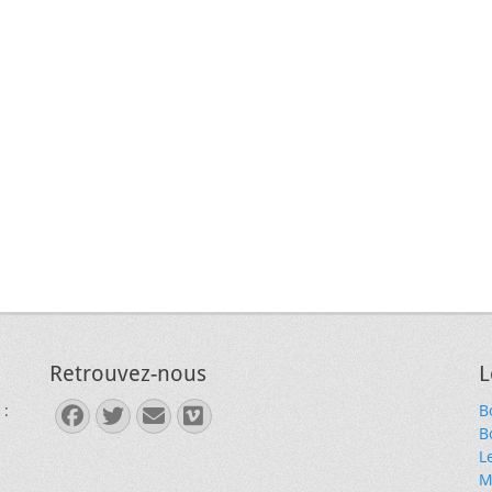
Retrouvez-nous
L
 :
B
Facebook
Twitter
E-
Vimeo
B
mail
L
M