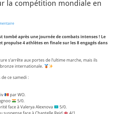
ur la compétition mondiale en
mentaire
est tombé après une journée de combats intenses ! Le
 et propulse 4 athlètes en finale sur les 8 engagés dans
ture s’arrête aux portes de l’ultime marche, mais ils
 bronze internationale.
s de ce samedi :
hiv
par WO.
uugnoo
5/0.
rité face à Valerya Alexnova
5/0.
u suspense face à Chantelle Reid
4/1