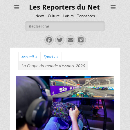
Les Reporters du Net
News – Culture – Loisirs – Tendances
Rechercher :
Facebook
Twitter
E-
Vimeo
mail
Accueil
»
Sports
»
La Coupe du monde d’e-sport 2026