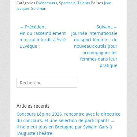
Catégories
Evénements
,
Spectacle
,
Talents
Balises
Jean-
Jacques Goldman
Navigation
← Précédent
Suivant →
Article
Article
Fin du rassemblement
Journée internationale
de
précédent :
suivant :
musical interdit à Yvré
du sport féminin : de
l’article
L’Evêque :
nouveaux outils pour
accompagner les
femmes dans leur
pratique
Rechercher :
Articles récents
Concours Lépine 2026, rencontre avec la directrice
du concours, et une sélection de participants …
Il ne pleut plus en Bretagne par Sylvain Gary à
l’Auguste Théâtre