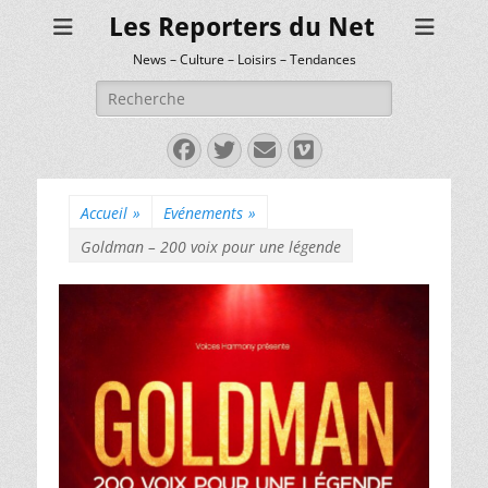
Les Reporters du Net
News – Culture – Loisirs – Tendances
Rechercher :
Facebook
Twitter
E-
Vimeo
mail
Accueil
»
Evénements
»
Goldman – 200 voix pour une légende