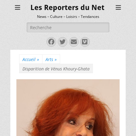
Les Reporters du Net
News – Culture – Loisirs – Tendances
Rechercher :
Facebook
Twitter
E-
Vimeo
mail
Accueil
»
Arts
»
Disparition de Vénus Khoury-Ghata