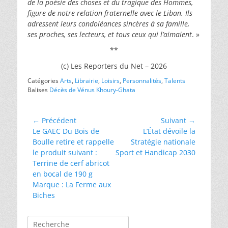
de la poésie des choses et du tragique des Hommes,
figure de notre relation fraternelle avec le Liban. Ils
adressent leurs condoléances sincères à sa famille,
ses proches, ses lecteurs, et tous ceux qui l’aimaient
. »
**
(c) Les Reporters du Net – 2026
Catégories
Arts
,
Librairie
,
Loisirs
,
Personnalités
,
Talents
Balises
Décès de Vénus Khoury-Ghata
Navigation
← Précédent
Suivant →
Article
Article
Le GAEC Du Bois de
L’État dévoile la
de
précédent :
suivant :
Boulle retire et rappelle
Stratégie nationale
l’article
le produit suivant :
Sport et Handicap 2030
Terrine de cerf abricot
en bocal de 190 g
Marque : La Ferme aux
Biches
Rechercher :