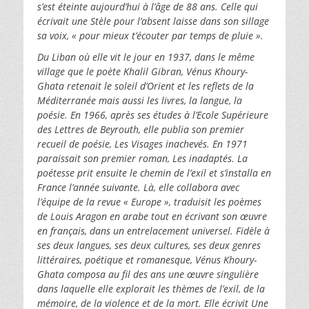
s’est éteinte aujourd’hui à l’âge de 88 ans. Celle qui
écrivait une Stèle pour l’absent laisse dans son sillage
sa voix, « pour mieux t’écouter par temps de pluie ».
Du Liban où elle vit le jour en 1937, dans le même
village que le poète Khalil Gibran, Vénus Khoury-
Ghata retenait le soleil d’Orient et les reflets de la
Méditerranée mais aussi les livres, la langue, la
poésie. En 1966, après ses études à l’Ecole Supérieure
des Lettres de Beyrouth, elle publia son premier
recueil de poésie, Les Visages inachevés. En 1971
paraissait son premier roman, Les inadaptés. La
poétesse prit ensuite le chemin de l’exil et s’installa en
France l’année suivante. Là, elle collabora avec
l’équipe de la revue « Europe », traduisit les poèmes
de Louis Aragon en arabe tout en écrivant son œuvre
en français, dans un entrelacement universel. Fidèle à
ses deux langues, ses deux cultures, ses deux genres
littéraires, poétique et romanesque, Vénus Khoury-
Ghata composa au fil des ans une œuvre singulière
dans laquelle elle explorait les thèmes de l’exil, de la
mémoire, de la violence et de la mort. Elle écrivit Une