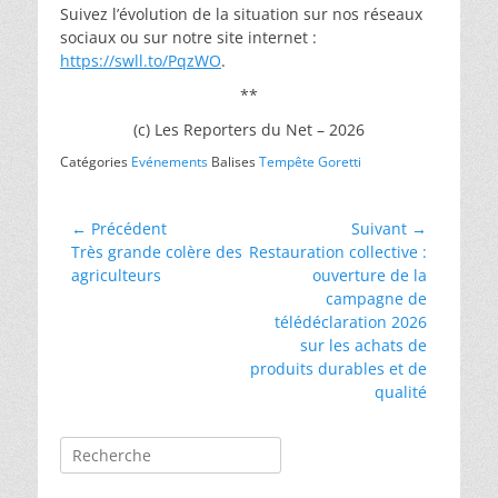
Suivez l’évolution de la situation sur nos réseaux
sociaux ou sur notre site internet :
https://swll.to/PqzWO
.
**
(c) Les Reporters du Net – 2026
Catégories
Evénements
Balises
Tempête Goretti
Navigation
← Précédent
Suivant →
Article
Article
Très grande colère des
Restauration collective :
de
précédent :
suivant :
agriculteurs
ouverture de la
l’article
campagne de
télédéclaration 2026
sur les achats de
produits durables et de
qualité
Rechercher :