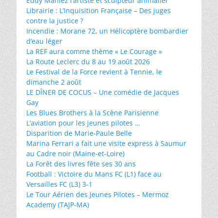
Eddy Maniez l’artiste et sculpteur animalier
Librairie : L’Inquisition Française – Des juges
contre la justice ?
Incendie : Morane 72, un Hélicoptère bombardier
d’eau léger
La REF aura comme thème « Le Courage »
La Route Leclerc du 8 au 19 août 2026
Le Festival de la Force revient à Tennie, le
dimanche 2 août
LE DÎNER DE COCUS – Une comédie de Jacques
Gay
Les Blues Brothers à la Scène Parisienne
L’aviation pour les jeunes pilotes …
Disparition de Marie-Paule Belle
Marina Ferrari a fait une visite express à Saumur
au Cadre noir (Maine-et-Loire)
La Forêt des livres fête ses 30 ans
Football : Victoire du Mans FC (L1) face au
Versailles FC (L3) 3-1
Le Tour Aérien des Jeunes Pilotes – Mermoz
Academy (TAJP-MA)