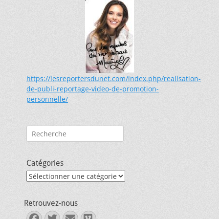
https://lesreportersdunet.com/index.php/realisation-
de-publi-reportage-video-de-promotion-
personnelle/
Rechercher :
Catégories
Catégories
Retrouvez-nous
Facebook
Twitter
E-
Vimeo