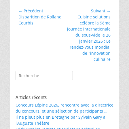
Navigation
← Précédent
Suivant →
Article
Article
Disparition de Rolland
Cuisine solutions
de
précédent :
suivant :
Courbis
célèbre la 9ème
l’article
journée internationale
du sous-vide le 26
janvier 2026 : Le
rendez-vous mondial
de l’innovation
culinaire
Rechercher :
Articles récents
Concours Lépine 2026, rencontre avec la directrice
du concours, et une sélection de participants …
Il ne pleut plus en Bretagne par Sylvain Gary à
l’Auguste Théâtre