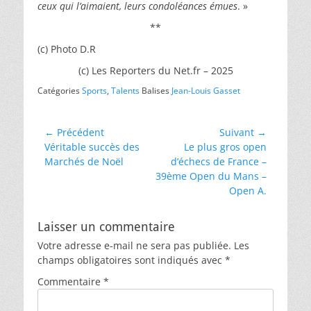
ceux qui l’aimaient, leurs condoléances émues
. »
**
(c) Photo D.R
(c) Les Reporters du Net.fr – 2025
Catégories
Sports
,
Talents
Balises
Jean-Louis Gasset
Navigation
← Précédent
Suivant →
Article
Article
Véritable succès des
Le plus gros open
de
précédent :
suivant :
Marchés de Noël
d’échecs de France –
l’article
39ème Open du Mans –
Open A.
Laisser un commentaire
Votre adresse e-mail ne sera pas publiée.
Les
champs obligatoires sont indiqués avec
*
Commentaire
*