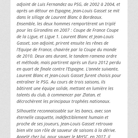
adjoint de Luis Fernandez au PSG, de 2002 à 2004, et
après un détour en Espagne, Jean-Louis Gasset se mit
dans le sillage de Laurent Blanc à Bordeaux.
Ensemble, les deux hommes remportèrent un triplé
pour les Girondins en 2007 : Coupe de France Coupe
de la Ligue, et Ligue 1. Laurent Blanc et Jean-Louis
Gasset, son adjoint, prirent ensuite les rênes de
l’Equipe de France, chavirée par la Coupe du monde
de 2010. Deux ans durant, le tandem ramena ordre
et méthode, mais partirent après un Euro 2012 perdu
en quart de finale contre l’Espagne. L’année suivante,
Laurent Blanc et Jean-Louis Gasset furent choisis pour
entraîner le PSG. Au cours de trois saisons, ils
bâtirent une équipe solide, mettant en lumière les
talents du club, à commencer par Zlatan, et
décrochèrent les principaux trophées nationaux.
Silhouette reconnaissable sur les bancs, avec son
éternelle casquette, indéfectiblement humain et
proche de ses joueurs, Jean-Louis Gasset retrouva
bien vite son rôle de sauveur de saisons à la dérive.
Appelé chez lui, pour sauver le MHSC, en 2017, il