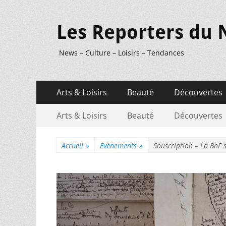
Les Reporters du 
News – Culture – Loisirs – Tendances
Menu
Aller
Arts & Loisirs
Beauté
Découvertes
au
principal
Menu
Aller
contenu
Arts & Loisirs
Beauté
Découvertes
au
secondaire
contenu
Accueil
»
Evénements
»
Souscription – La BnF s