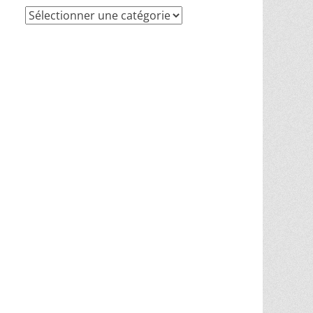
Recherche
par
thèmes