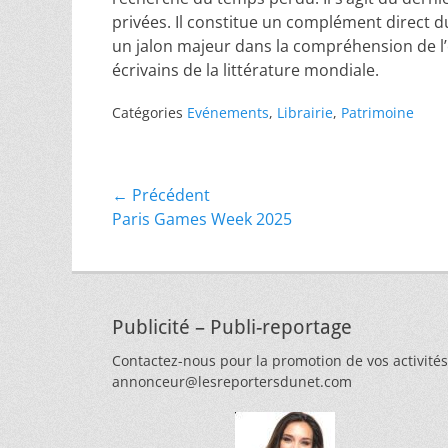
privées. Il constitue un complément direct d
un jalon majeur dans la compréhension de l’
écrivains de la littérature mondiale.
Catégories
Evénements
,
Librairie
,
Patrimoine
Navigation
← Précédent
Article
Paris Games Week 2025
de
précédent :
l’article
Publicité – Publi-reportage
Contactez-nous pour la promotion de vos activités
annonceur@lesreportersdunet.com