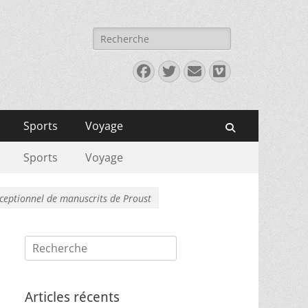
Rechercher :
Facebook
Twitter
E-
Vimeo
mail
Sports
Voyage
Recherche
Sports
Voyage
exceptionnel de manuscrits de Proust
Rechercher :
Articles récents