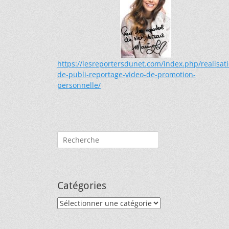
https://lesreportersdunet.com/index.php/realisat
de-publi-reportage-video-de-promotion-
personnelle/
Rechercher :
Catégories
Catégories