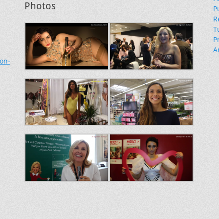
Photos
P
R
T
P
A
ion-