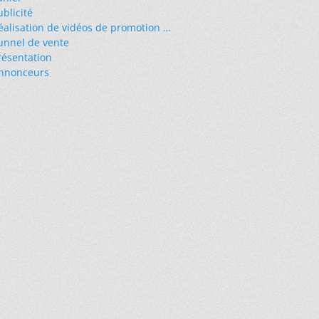
ublicité
éalisation de vidéos de promotion …
unnel de vente
résentation
nnonceurs