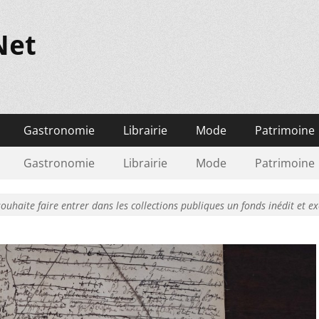
Net
Gastronomie
Librairie
Mode
Patrimoine
Gastronomie
Librairie
Mode
Patrimoine
ouhaite faire entrer dans les collections publiques un fonds inédit et 