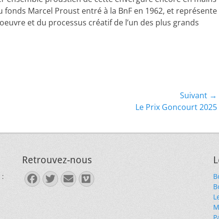
u fonds Marcel Proust entré à la BnF en 1962, et représente
oeuvre et du processus créatif de l’un des plus grands
Suivant →
Article
Le Prix Goncourt 2025
suivant :
Retrouvez-nous
L
 :
B
Facebook
Twitter
E-
Vimeo
B
mail
L
M
P