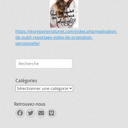
https://lesreportersdunet.com/index.php/realisation-
de-publi-reportage-video-de-promotion-
personnelle/
Rechercher :
Catégories
Catégories
Retrouvez-nous
Facebook
Twitter
E-
Vimeo
mail