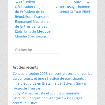
Navigation
← Précédent
Suivant →
Article
Article
Déclaration conjointe
Victor Lustig, l’homme
de
précédent :
suivant :
du Président de la
qui vendit la Tour Eiffel
l’article
République Française
Emmanuel Macron, et
de la Présidente des
États-Unis du Mexique,
Claudia Sheinbaum.
Rechercher :
Articles récents
Concours Lépine 2026, rencontre avec la directrice
du concours, et une sélection de participants …
Il ne pleut plus en Bretagne par Sylvain Gary à
l’Auguste Théâtre
Eddy Maniez l’artiste et sculpteur animalier
Librairie : L’Inquisition Française – Des juges
contre la justice ?