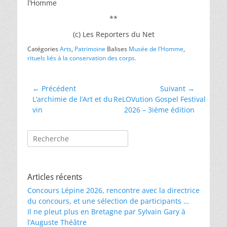
l’Homme
**
(c) Les Reporters du Net
Catégories
Arts
,
Patrimoine
Balises
Musée de l’Homme
,
rituels liés à la conservation des corps.
Navigation
← Précédent
Suivant →
Article
Article
L’archimie de l’Art et du
ReLOVution Gospel Festival
de
précédent :
suivant :
vin
2026 – 3ième édition
l’article
Rechercher :
Articles récents
Concours Lépine 2026, rencontre avec la directrice
du concours, et une sélection de participants …
Il ne pleut plus en Bretagne par Sylvain Gary à
l’Auguste Théâtre