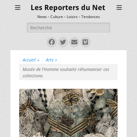
Les Reporters du Net
News – Culture – Loisirs – Tendances
Rechercher :
Facebook
Twitter
E-
Vimeo
mail
Accueil
»
Arts
»
Musée de l’Homme souhaite réhumaniser ces
collections