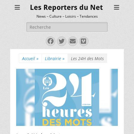
Les Reporters du Net
News – Culture – Loisirs – Tendances
Rechercher :
Facebook
Twitter
E-
Vimeo
mail
Accueil
»
Librairie
»
Les 24H des Mots