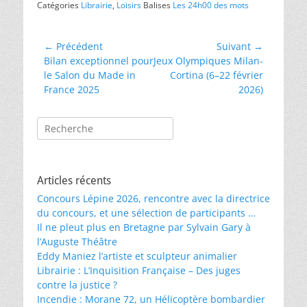
Catégories
Librairie
,
Loisirs
Balises
Les 24h00 des mots
Navigation
← Précédent
Suivant →
Article
Article
Bilan exceptionnel pour
Jeux Olympiques Milan-
de
précédent :
suivant :
le Salon du Made in
Cortina (6–22 février
l’article
France 2025
2026)
Rechercher :
Articles récents
Concours Lépine 2026, rencontre avec la directrice
du concours, et une sélection de participants …
Il ne pleut plus en Bretagne par Sylvain Gary à
l’Auguste Théâtre
Eddy Maniez l’artiste et sculpteur animalier
Librairie : L’Inquisition Française – Des juges
contre la justice ?
Incendie : Morane 72, un Hélicoptère bombardier