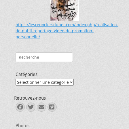
https://lesreportersdunet.com/index.php/realisation-
de-publi-reportage-video-de-promotion-
personnelle/
Rechercher :
Catégories
Catégories
Retrouvez-nous
Facebook
Twitter
E-
Vimeo
mail
Photos