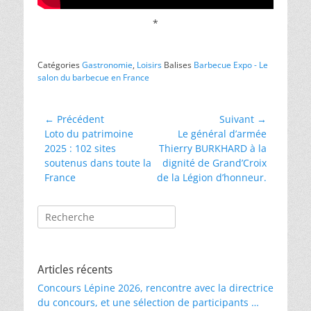
*
Catégories
Gastronomie
,
Loisirs
Balises
Barbecue Expo - Le
salon du barbecue en France
Navigation
← Précédent
Suivant →
Article
Article
Loto du patrimoine
Le général d’armée
de
précédent :
suivant :
2025 : 102 sites
Thierry BURKHARD à la
l’article
soutenus dans toute la
dignité de Grand’Croix
France
de la Légion d’honneur.
Rechercher :
Articles récents
Concours Lépine 2026, rencontre avec la directrice
du concours, et une sélection de participants …