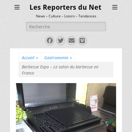
Les Reporters du Net
News – Culture – Loisirs – Tendances
Rechercher :
Facebook
Twitter
E-
Vimeo
mail
Accueil
»
Gastronomie
»
Barbecue Expo – Le salon du barbecue en
France