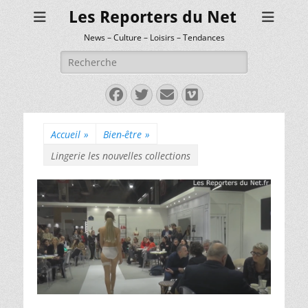
Les Reporters du Net
News – Culture – Loisirs – Tendances
Rechercher :
Facebook
Twitter
E-
Vimeo
mail
Accueil
»
Bien-être
»
Lingerie les nouvelles collections