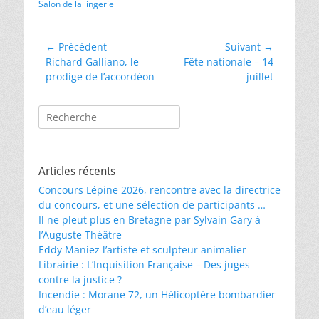
Salon de la lingerie
Navigation
← Précédent
Suivant →
Article
Article
Richard Galliano, le
Fête nationale – 14
de
précédent :
suivant :
prodige de l’accordéon
juillet
l’article
Rechercher :
Articles récents
Concours Lépine 2026, rencontre avec la directrice
du concours, et une sélection de participants …
Il ne pleut plus en Bretagne par Sylvain Gary à
l’Auguste Théâtre
Eddy Maniez l’artiste et sculpteur animalier
Librairie : L’Inquisition Française – Des juges
contre la justice ?
Incendie : Morane 72, un Hélicoptère bombardier
d’eau léger