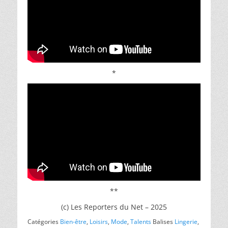
*
**
(c) Les Reporters du Net – 2025
Catégories
Bien-être
,
Loisirs
,
Mode
,
Talents
Balises
Lingerie
,