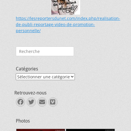
https://lesreportersdunet.com/index.php/realisation-
de-publi-reportage-video-de-promotion-
personnelle/
Rechercher :
Catégories
Catégories
Retrouvez-nous
Facebook
Twitter
E-
Vimeo
mail
Photos